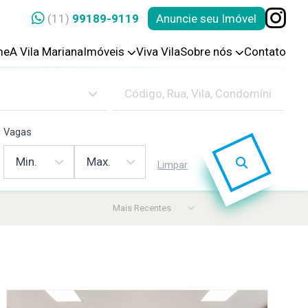
(11)
99189-9119
Anuncie seu Imóvel
me
A Vila Mariana
Imóveis
Viva Vila
Sobre nós
Contato
Vagas
Limpar