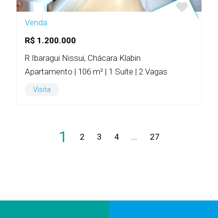
Venda
R$ 1.200.000
R Ibaragui Nissui, Chácara Klabin
Apartamento | 106 m² | 1 Suíte | 2 Vagas
Visita
1
2
3
4
...
27