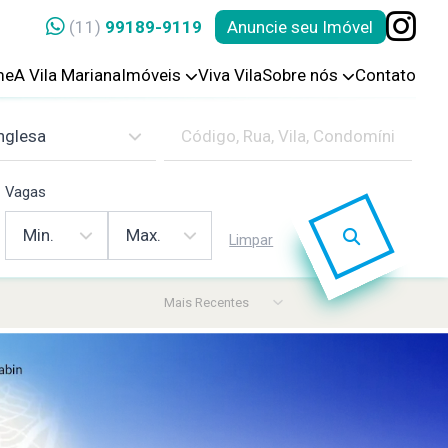
(11)
99189-9119
Anuncie seu Imóvel
me
A Vila Mariana
Imóveis
Viva Vila
Sobre nós
Contato
Vagas
Limpar