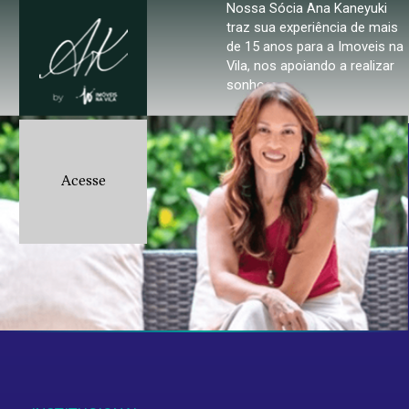
Nossa Sócia Ana Kaneyuki
Nome
traz sua experiência de mais
N°
CEP
Valor
de 15 anos para a Imoveis na
Email
Vila, nos apoiando a realizar
sonhos.
ENVIAR
Cel.:
Mensagem
Acesse
Aceito fornecer estes dados pessoais para
uso interno, em concordância com a
política de
privacidade
.
ENVIAR