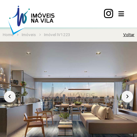
Home
Imóveis
Imóvel IV1223
Voltar
Home
A
Vila
Mariana
Imóveis
Viva
Vila
Sobre
nós
Contato