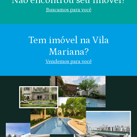
Não encontrou seu imóvel?
Buscamos para você
Tem imóvel na Vila
Mariana?
Área (m²)
Valor (R$)
Vendemos para você
Vila Mariana
Chácara Klabin
Nome
Chácara
Vila
Indiferente
Inglesa
Clementino
Email
Se preferir, descreva:
Cel.: