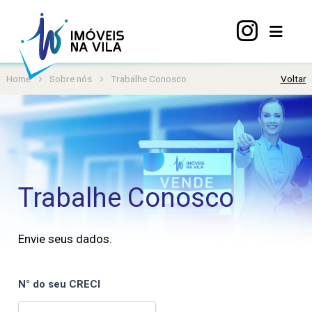
Home
Sobre nós
Trabalhe Conosco
Voltar
Home
A
Vila
Mariana
Imóveis
Trabalhe Conosco
Viva
Vila
Sobre
Envie seus dados.
nós
Contato
N° do seu CRECI