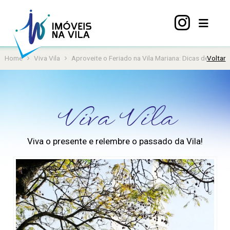
Home
Viva Vila
Aproveite o Feriado na Vila Mariana: Dicas de Cultu
Voltar
Home
A
Vila
Viva Vila
Mariana
Imóveis
Viva o presente e relembre o passado da Vila!
Viva
Vila
Sobre
nós
Contato