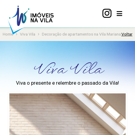
Home
Viva Vila
Decoração de apartamentos na Vila Mariana: dicas p
Voltar
Home
A
Vila
Viva Vila
Mariana
Imóveis
Viva o presente e relembre o passado da Vila!
Viva
Vila
Sobre
nós
Contato