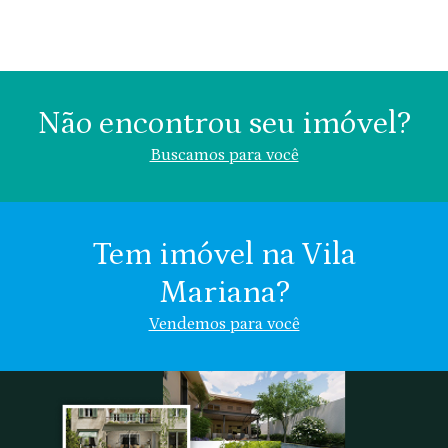
Não encontrou seu imóvel?
Buscamos para você
Tem imóvel na Vila
Mariana?
Área (m²)
Valor (R$)
Vendemos para você
Vila Mariana
Chácara Klabin
Nome
Chácara
Vila
Indiferente