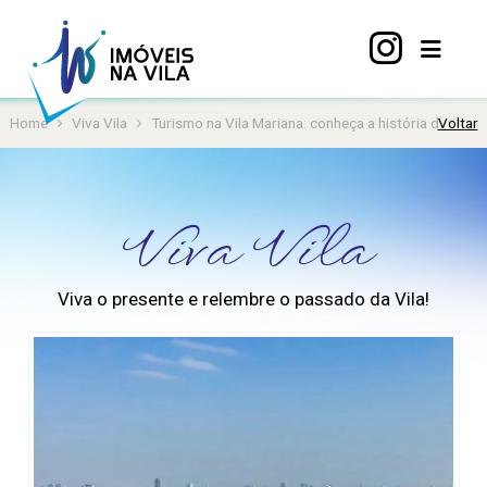
Home
Viva Vila
Turismo na Vila Mariana: conheça a história dos pon
Voltar
Home
A
Vila
Viva Vila
Mariana
Imóveis
Viva o presente e relembre o passado da Vila!
Viva
Vila
Sobre
nós
Contato