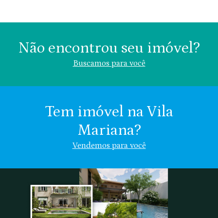
Não encontrou seu imóvel?
Buscamos para você
Tem imóvel na Vila
Mariana?
Área (m²)
Valor (R$)
Vendemos para você
Vila Mariana
Chácara Klabin
Nome
Chácara
Vila
Indiferente
Inglesa
Clementino