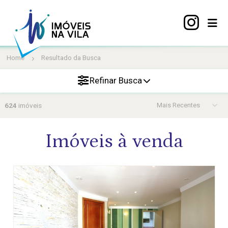
Home
Resultado da Busca
Home
A
Refinar Busca
Vila
Mariana
624
imóveis
Imóveis
Imóveis à venda
Viva
Vila
Sobre
nós
Contato