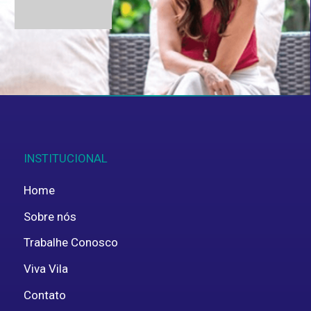
Aceito fornecer estes dados pessoais para
uso interno, em concordância com a
política de
privacidade
.
ENVIAR
INSTITUCIONAL
Home
Sobre nós
Trabalhe Conosco
Viva Vila
Contato