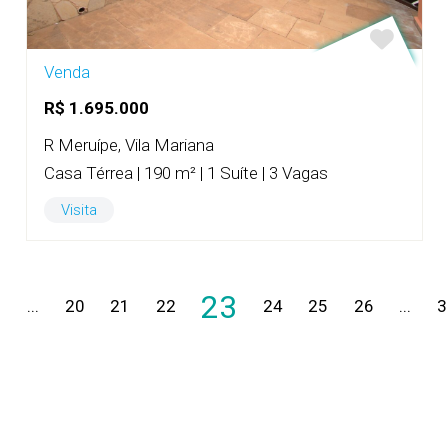
Venda
R$ 1.695.000
R Meruípe, Vila Mariana
Casa Térrea | 190 m² | 1 Suíte | 3 Vagas
Visita
23
1
...
20
21
22
24
25
26
...
3