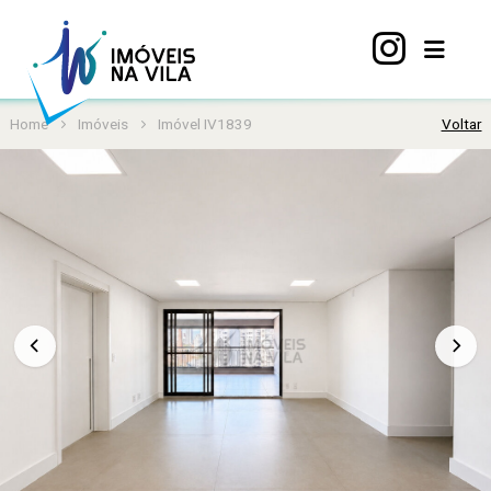
Home
Imóveis
Imóvel IV1839
Voltar
Home
A
Vila
Mariana
Imóveis
Viva
Vila
Sobre
nós
Contato