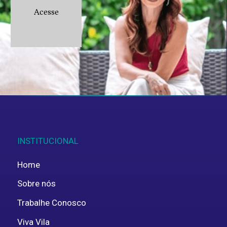
Acesse
Aceito fornecer estes dados pessoais para
uso interno, em concordância com a
política de
privacidade
.
ENVIAR
INSTITUCIONAL
Home
Sobre nós
Trabalhe Conosco
Viva Vila