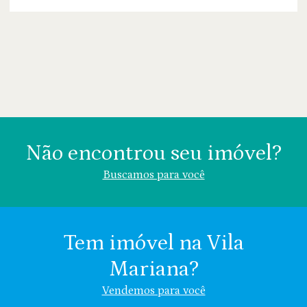
Não encontrou seu imóvel?
Buscamos para você
Tem imóvel na Vila
Mariana?
Área (m²)
Valor (R$)
Vendemos para você