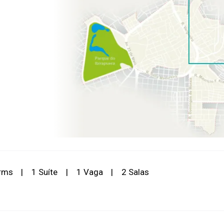
rms
|
1 Suíte
|
1 Vaga
|
2 Salas