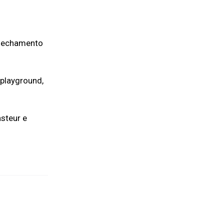
, fechamento
 playground,
asteur e