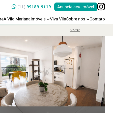
(11)
99189-9119
Anuncie seu Imóvel
me
A Vila Mariana
Imóveis
Viva Vila
Sobre nós
Contato
Voltar