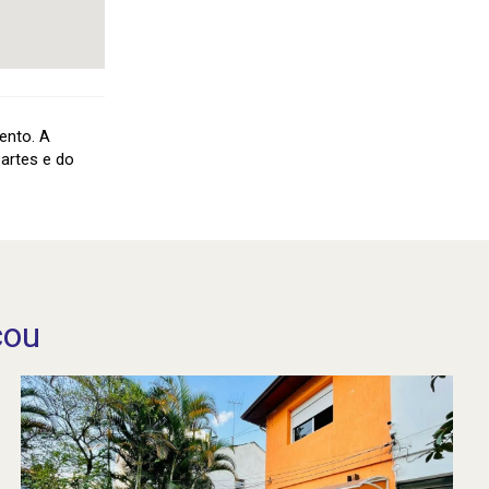
ento. A
artes e do
cou