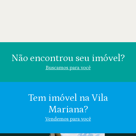
Não encontrou seu imóvel?
Buscamos para você
Tem imóvel na Vila
Mariana?
Área (m²)
Valor (R$)
Vendemos para você