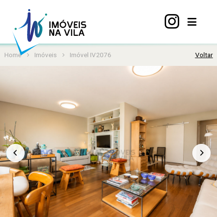
Home
Imóveis
Imóvel IV2076
Voltar
Home
A
Vila
Mariana
Imóveis
Viva
Vila
Sobre
nós
Contato