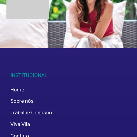
Aceito fornecer estes dados pessoais para
uso interno, em concordância com a
política de
privacidade
.
ENVIAR
INSTITUCIONAL
Home
Sobre nós
Trabalhe Conosco
Viva Vila
Contato