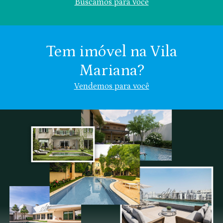
Buscamos para você
Tem imóvel na Vila
Mariana?
Área (m²)
Valor (R$)
Vendemos para você
Vila Mariana
Chácara Klabin
Nome
Chácara
Vila
Indiferente
Inglesa
Clementino
Email
Se preferir, descreva:
Cel.:
Endereço do imóvel