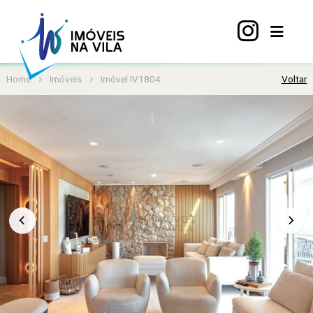
Home
Imóveis
Imóvel IV1804
Voltar
Home
A
Vila
Mariana
Imóveis
Viva
Vila
Sobre
nós
Contato