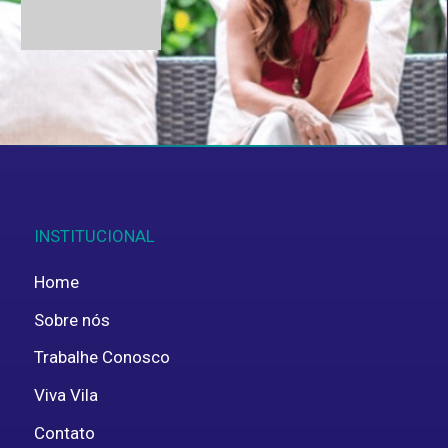
Aceito fornecer estes dados pessoais para
uso interno, em concordância com a
política de
privacidade
.
ENVIAR
INSTITUCIONAL
Home
Sobre nós
Trabalhe Conosco
Viva Vila
Contato