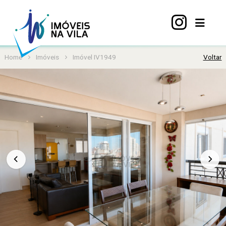
Home
Imóveis
Imóvel IV1949
Voltar
Home
A
Vila
Mariana
Imóveis
Viva
Vila
Sobre
nós
Contato