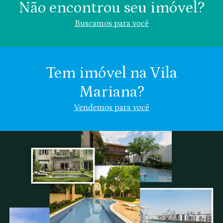
Não encontrou seu imóvel?
Buscamos para você
Tem imóvel na Vila
Mariana?
Área (m²)
Valor (R$)
Vendemos para você
Vila Mariana
Chácara Klabin
Nome
Chácara
Vila
Indiferente
Inglesa
Clementino
Email
Se preferir, descreva:
Cel.: