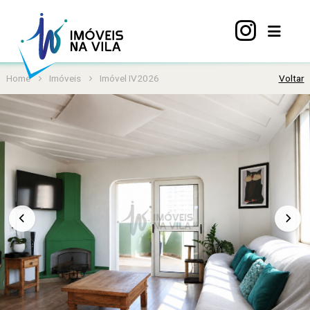
Home
Imóveis
Imóvel IV2026
Voltar
Home
A
Vila
Mariana
Imóveis
Viva
Vila
Sobre
nós
Contato