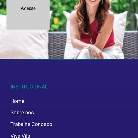
Acesse
Aceito fornecer estes dados pessoais para
uso interno, em concordância com a
política de
privacidade
.
ENVIAR
INSTITUCIONAL
Home
Sobre nós
Trabalhe Conosco
Viva Vila