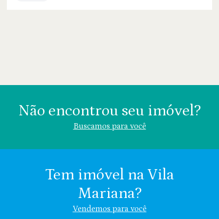
Não encontrou seu imóvel?
Buscamos para você
Tem imóvel na Vila
Mariana?
Área (m²)
Valor (R$)
Vendemos para você