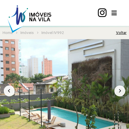
Home
Imóveis
Imóvel IV992
Voltar
Home
A
Vila
Mariana
Imóveis
Viva
Vila
Sobre
nós
Contato