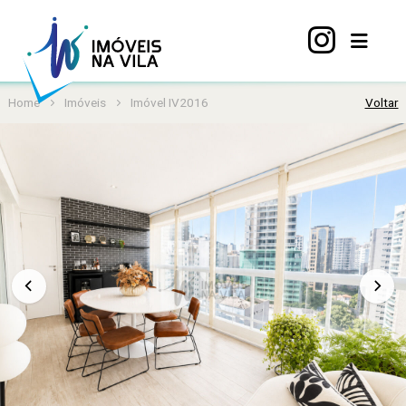
Home
Imóveis
Imóvel IV2016
Voltar
Home
A
Vila
Mariana
Imóveis
Viva
Vila
Sobre
nós
Contato