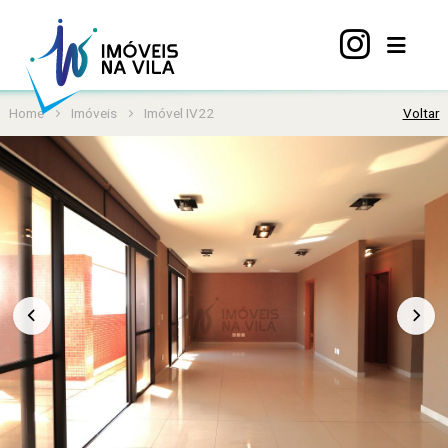
Home
Imóveis
Imóvel IV22
Voltar
Home
A
Vila
Mariana
Imóveis
Viva
Vila
Sobre
nós
Contato