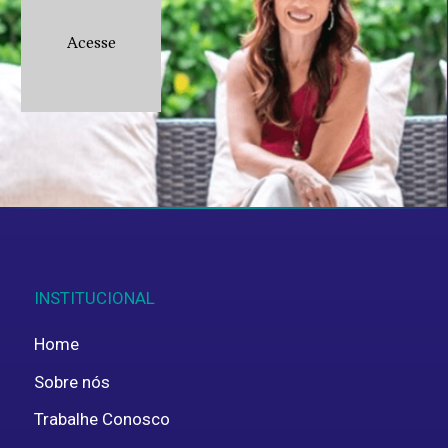
Acesse
Aceito fornecer estes dados pessoais para
uso interno, em concordância com a
política de
privacidade
.
ENVIAR
INSTITUCIONAL
Home
Sobre nós
Trabalhe Conosco