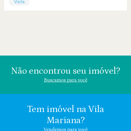
Visita
Não encontrou seu imóvel?
Buscamos para você
Tem imóvel na Vila
Mariana?
Área (m²)
Valor (R$)
Vendemos para você