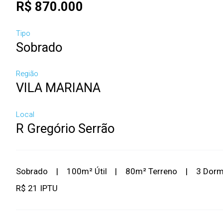
R$ 870.000
Tipo
Sobrado
Região
VILA MARIANA
Local
R Gregório Serrão
Sobrado
|
100m² Útil
|
80m² Terreno
|
3 Dor
R$ 21 IPTU