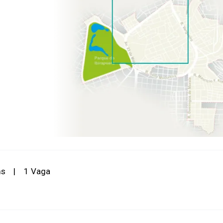
ms
|
1 Vaga