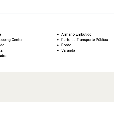
a
Armário Embutido
opping Center
Perto de Transporte Público
ado
Porão
tar
Varanda
ados