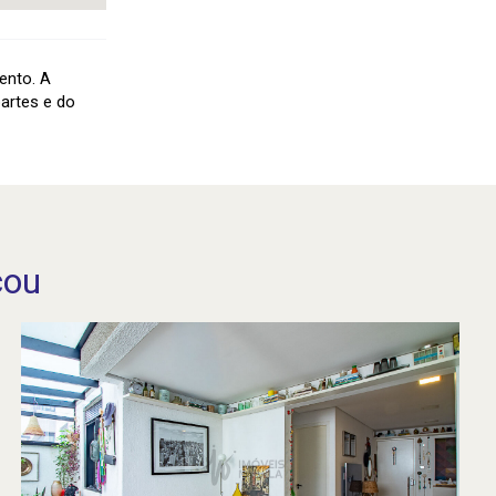
ento. A
artes e do
cou