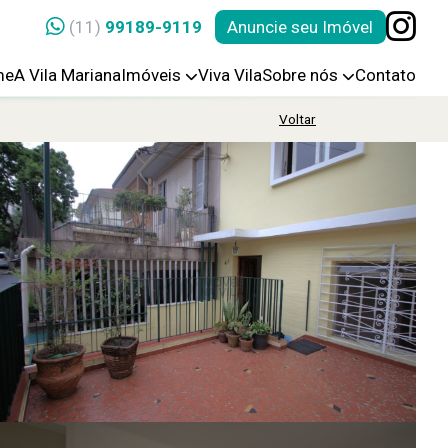
(11)
99189-9119
Anuncie seu Imóvel
me
A Vila Mariana
Imóveis
Viva Vila
Sobre nós
Contato
Voltar