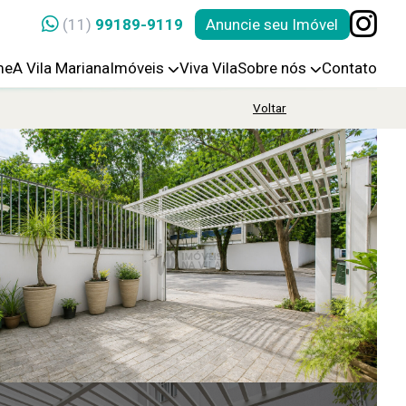
(11)
99189-9119
Anuncie seu Imóvel
me
A Vila Mariana
Imóveis
Viva Vila
Sobre nós
Contato
Voltar