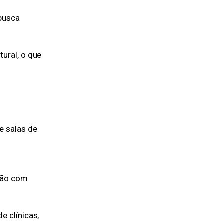
 busca
ural, o que
e salas de
nião com
e clínicas,