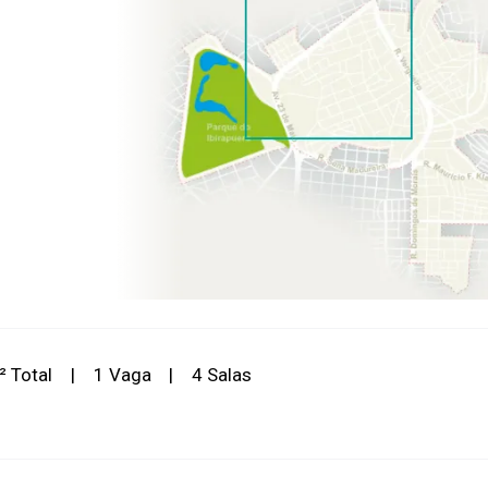
 Total
|
1 Vaga
|
4 Salas