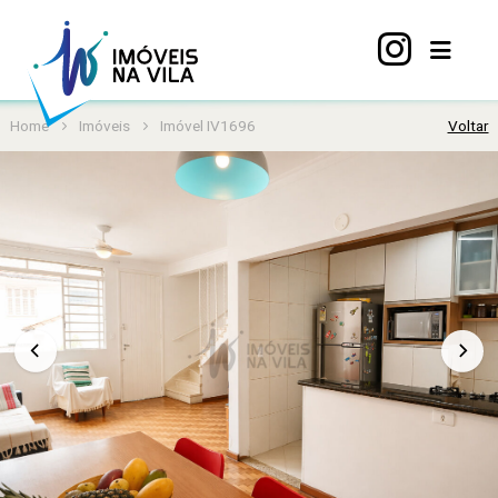
Home
Imóveis
Imóvel IV1696
Voltar
Home
A
Vila
Mariana
Imóveis
Viva
Vila
Sobre
nós
Contato