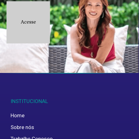
Acesse
Aceito fornecer estes dados pessoais para
uso interno, em concordância com a
política de
privacidade
.
ENVIAR
INSTITUCIONAL
Home
Sobre nós
Trabalhe Conosco