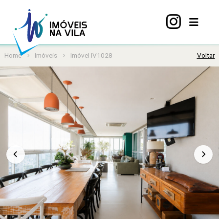
Home
Imóveis
Imóvel IV1028
Voltar
Home
A
Vila
Mariana
Imóveis
Viva
Vila
Sobre
nós
Contato