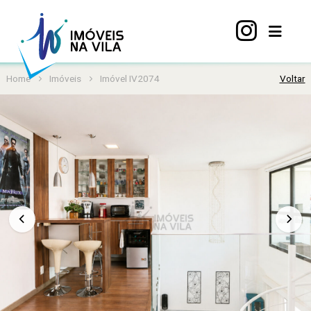
Home
Imóveis
Imóvel IV2074
Voltar
Home
A
Vila
Mariana
Imóveis
Viva
Vila
Sobre
nós
Contato