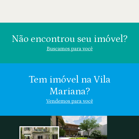
Não encontrou seu imóvel?
Buscamos para você
Tem imóvel na Vila
Mariana?
Área (m²)
Valor (R$)
Vendemos para você
Vila Mariana
Chácara Klabin
Nome
Chácara
Vila
Indiferente