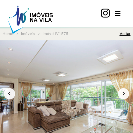
Home
Imóveis
Imóvel IV1575
Voltar
Home
A
Vila
Mariana
Imóveis
Viva
Vila
Sobre
nós
Contato