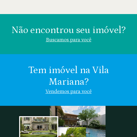
Não encontrou seu imóvel?
Buscamos para você
Tem imóvel na Vila
Mariana?
Área (m²)
Valor (R$)
Vendemos para você
Vila Mariana
Chácara Klabin
Nome
Chácara
Vila
Indiferente
Inglesa
Clementino