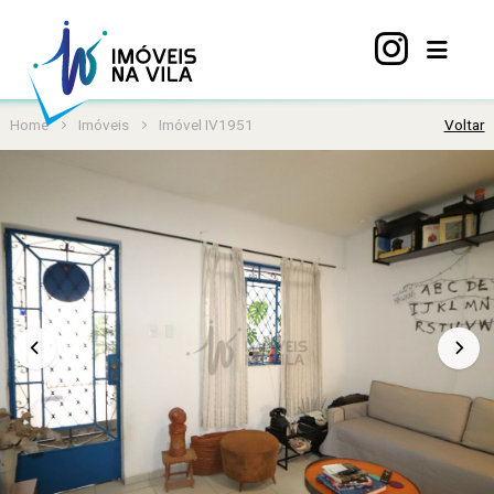
Home
Imóveis
Imóvel IV1951
Voltar
Home
A
Vila
Mariana
Imóveis
Viva
Vila
Sobre
nós
Contato