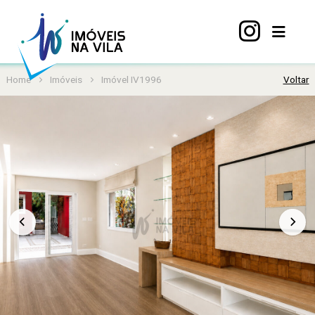
Home
Imóveis
Imóvel IV1996
Voltar
Home
A
Vila
Mariana
Imóveis
Viva
Vila
Sobre
nós
Contato