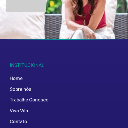
Aceito fornecer estes dados pessoais para
uso interno, em concordância com a
política de
privacidade
.
ENVIAR
INSTITUCIONAL
Home
Sobre nós
Trabalhe Conosco
Viva Vila
Contato