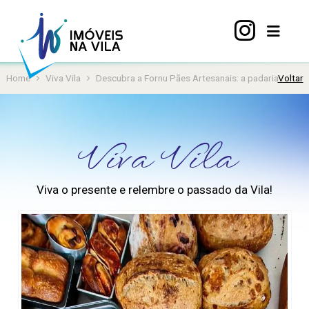
Home
Viva Vila
Descubra a Fornu Pães Artesanais: a padaria imperdí
Voltar
Home
A
Vila
Viva Vila
Mariana
Imóveis
Viva o presente e relembre o passado da Vila!
Viva
Vila
Sobre
nós
Contato