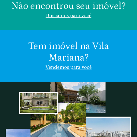
Não encontrou seu imóvel?
Buscamos para você
Tem imóvel na Vila
Mariana?
Área (m²)
Valor (R$)
Vendemos para você
Vila Mariana
Chácara Klabin
Nome
Chácara
Vila
Indiferente
Inglesa
Clementino
Email
Se preferir, descreva:
Cel.: