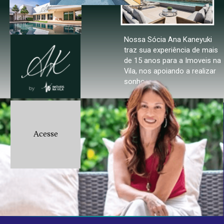
Endereço do imóvel
Nossa Sócia Ana Kaneyuki
Nome
traz sua experiência de mais
N°
CEP
Valor
de 15 anos para a Imoveis na
Email
Vila, nos apoiando a realizar
sonhos.
ENVIAR
Cel.:
Mensagem
Acesse
Aceito fornecer estes dados pessoais para
uso interno, em concordância com a
política de
privacidade
.
ENVIAR