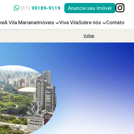
(11)
99189-9119
Anuncie seu Imóvel
me
A Vila Mariana
Imóveis
Viva Vila
Sobre nós
Contato
Voltar