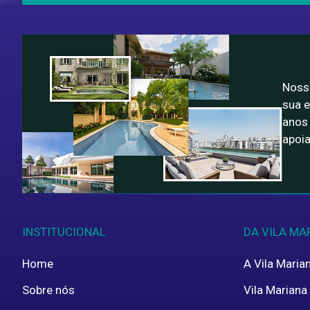
Área (m²)
Valor (R$)
Nossa
sua e
anos 
apoia
Vila Mariana
Chácara 
Chácara Inglesa
Vila Clementino
Se preferir, descreva:
INSTITUCIONAL
DA VILA MA
Home
A Vila Maria
Nome
Sobre nós
Vila Mariana