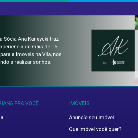
Nome
Email
 Sócia Ana Kaneyuki traz
xperiência de mais de 15
Cel.:
para a Imoveis na Vila, nos
ndo a realizar sonhos.
Klabin
Endereço do imóvel
Indiferente
N°
CEP
RIANA PRA VOCÊ
IMÓVEIS
na
Anuncíe seu Imóvel
Mensagem
Que imóvel você quer?