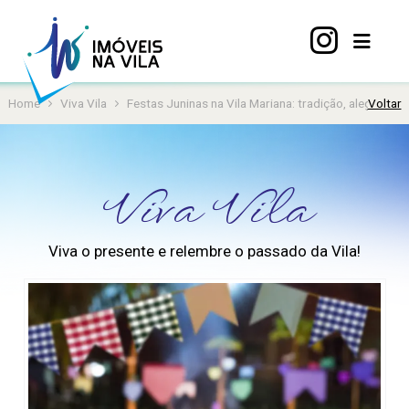
Home
Viva Vila
Festas Juninas na Vila Mariana: tradição, alegria e 
Voltar
Home
A
Vila
Viva Vila
Mariana
Imóveis
Viva o presente e relembre o passado da Vila!
Viva
Vila
Sobre
nós
Contato