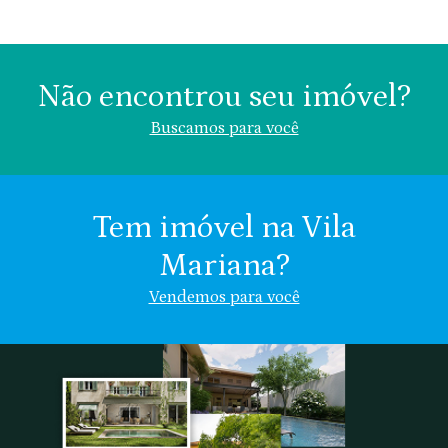
Não encontrou seu imóvel?
Buscamos para você
Tem imóvel na Vila
Mariana?
Área (m²)
Valor (R$)
Vendemos para você
Vila Mariana
Chácara Klabin
Nome
Chácara
Vila
Indiferente
Inglesa
Clementino