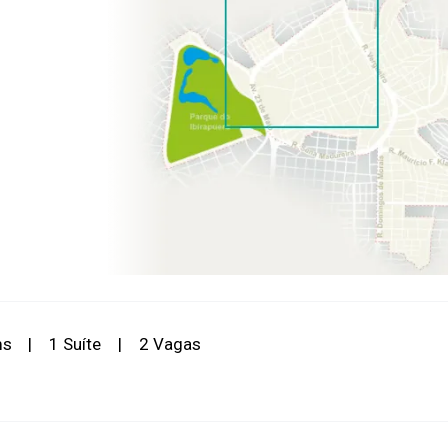
ms
|
1 Suíte
|
2 Vagas