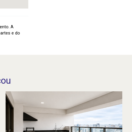
ento. A
artes e do
cou