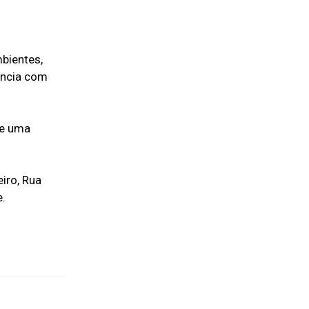
mbientes,
vência com
 e uma
iro, Rua
e.