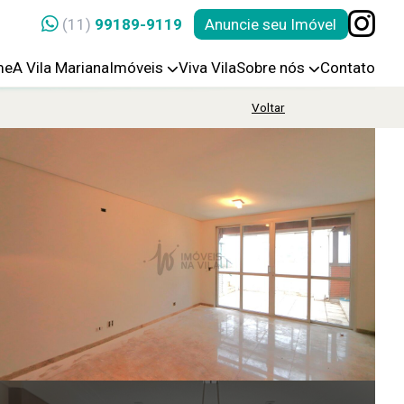
(11)
99189-9119
Anuncie seu Imóvel
me
A Vila Mariana
Imóveis
Viva Vila
Sobre nós
Contato
Voltar