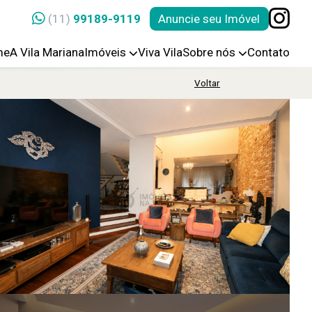
(11)
99189-9119
Anuncie seu Imóvel
me
A Vila Mariana
Imóveis
Viva Vila
Sobre nós
Contato
Voltar