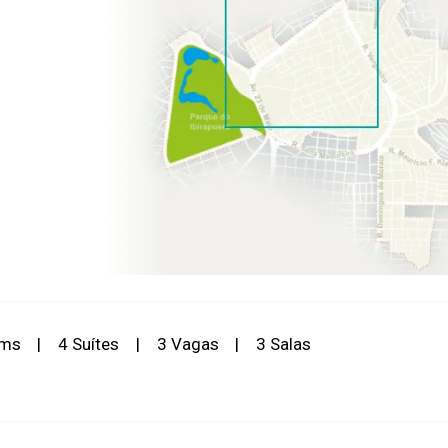
rms
|
4 Suítes
|
3 Vagas
|
3 Salas