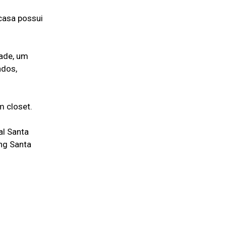
casa possui
dade, um
ados,
m closet.
al Santa
ng Santa