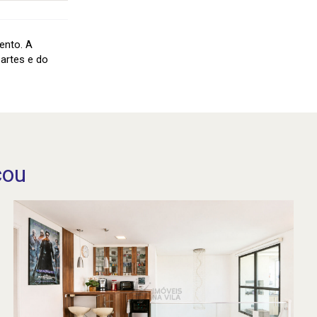
ento. A
artes e do
cou